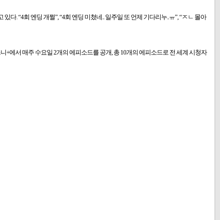
회 엔딩 개쩔”, “4회 엔딩 미쳤네.. 일주일 또 언제 기다리누..ㅠ”, “ㅈㄴ 몰아
즈니+에서 매주 수요일 2개의 에피소드를 공개, 총 10개의 에피소드로 전 세계 시청자