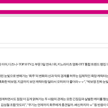
 이어, 디즈니+ TOP 10 TV쇼 부문 3일 연속 1위, 키노라이츠 영화·OTT 통합 트렌드
 어린 눈빛으로 변해가는 ‘희주’의 변화와 선과 악의 경계를 허무는 입체적인 욕망 캐릭터는
흑화한 박보영, 지금까지 보던 캐릭터랑 달라서 오히려 더 좋더라ㅜㅜ”, “박보영 진짜 눈
를 경계하면서도 점점 더 깊게 얽혀가는 두 사람의 관계는 묘한 긴장감과 살벌한 케미를 형성
 김성철 조합 맛도리”, “우기는 언제까지 희주에게 충견일까...배신하지마 ㅠ” 등 반응