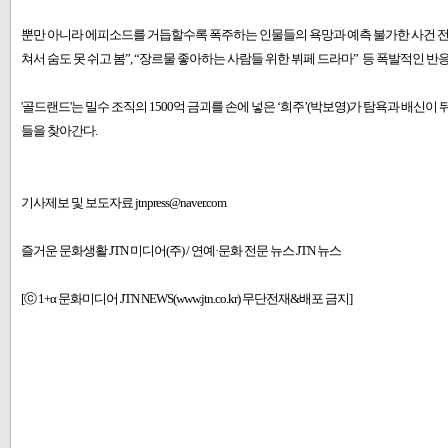
뿐만 아니라 에피소드를 거듭할수록 폭주하는 인물들의 욕망과 예측 불가한 사건 전개, 몰
쳐서 숨도 못 쉬고 봄”, “장르물 좋아하는 사람들 위한 뷔페 드라마” 등 폭발적인 
'골드랜드'는 밀수 조직의 1500억 금괴를 손에 넣은 ‘희주’(박보영)가 탐욕과 배신
들을 찾아간다.
기사제보 및 보도자료 jtnpress@naver.com
즐거운 문화생활 JTN 미디어(주) / 연예·문화 전문 뉴스 JTN 뉴스
[ⓒ 1+α 문화미디어 JTN NEWS(www.jtn.co.kr) 무단전재&배포 금지]