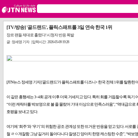
[TV/방송] '골드랜드', 플릭스패트롤 3일 연속 한국 1위
장르 팬들 제대로 홀렸다! 시청자 반응 폭발
글 : 정세영 기자 | 입력시간 : 2026-05-09 19:28
[JTN뉴스 정세영 기자] '골드랜드'가 플릭스패트롤 디즈니+ 한국 전체 1위를 탈환한 데
이 같은 흥행세는 3~4회 공개 이후 더욱 거세지고 있다. 특히 회를 거듭할수록 독기
“이런 캐릭터를 박보영으로 볼 줄 몰랐어 기대 이상으로 만족스러움”, “역대급으로 
호평을 보내고 있다.
여기에 ‘희주’와 ‘우기’의 위험한 공조 관계성 또한 뜨거운 반응을 얻고 있다. 서로
철 ㄹㅇ개잘함 그냥 길거리 돌아다니다 잘생긴 양아치 한명 캐스팅한 수준”, “박보영